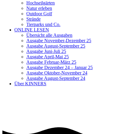
Hochseilgärten
Natur erleben
Outdoor Golf
Strände
Tierparks und Co.
ONLINE LESEN
Übersicht alle Ausgaben
Ausgabe November-Dezember 25
Ausgabe August-September 25
Ausgabe Juni-Juli 25
Ausgabe April-Mai 25
Ausgabe Februar-März 25
Ausgabe Dezember 24 – Januar 25
Ausgabe Oktober-November 24
Ausgabe August-September 24
Über KINNERS