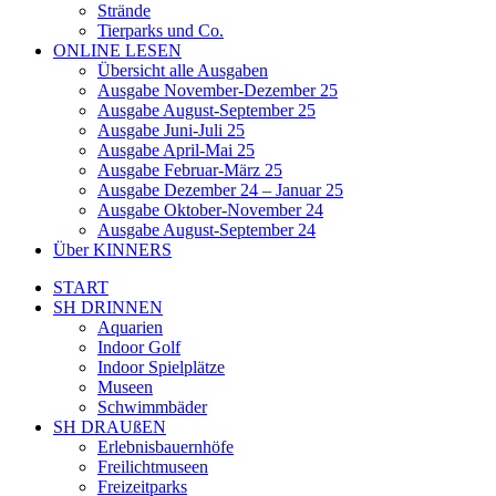
Strände
Tierparks und Co.
ONLINE LESEN
Übersicht alle Ausgaben
Ausgabe November-Dezember 25
Ausgabe August-September 25
Ausgabe Juni-Juli 25
Ausgabe April-Mai 25
Ausgabe Februar-März 25
Ausgabe Dezember 24 – Januar 25
Ausgabe Oktober-November 24
Ausgabe August-September 24
Über KINNERS
START
SH DRINNEN
Aquarien
Indoor Golf
Indoor Spielplätze
Museen
Schwimmbäder
SH DRAUßEN
Erlebnisbauernhöfe
Freilichtmuseen
Freizeitparks