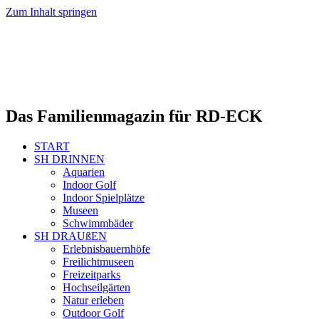
Zum Inhalt springen
Das Familienmagazin für RD-ECK
START
SH DRINNEN
Aquarien
Indoor Golf
Indoor Spielplätze
Museen
Schwimmbäder
SH DRAUßEN
Erlebnisbauernhöfe
Freilichtmuseen
Freizeitparks
Hochseilgärten
Natur erleben
Outdoor Golf