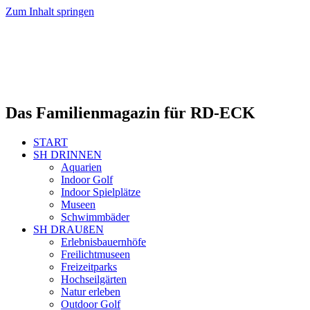
Zum Inhalt springen
Das Familienmagazin für RD-ECK
START
SH DRINNEN
Aquarien
Indoor Golf
Indoor Spielplätze
Museen
Schwimmbäder
SH DRAUßEN
Erlebnisbauernhöfe
Freilichtmuseen
Freizeitparks
Hochseilgärten
Natur erleben
Outdoor Golf