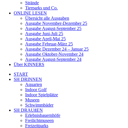
Strände
Tierparks und Co.
ONLINE LESEN
Übersicht alle Ausgaben
Ausgabe November-Dezember 25
Ausgabe August-September 25
Ausgabe Juni-Juli 25
Ausgabe April-Mai 25
Ausgabe Februar-März 25
Ausgabe Dezember 24 – Januar 25
Ausgabe Oktober-November 24
Ausgabe August-September 24
Über KINNERS
START
SH DRINNEN
Aquarien
Indoor Golf
Indoor Spielplätze
Museen
Schwimmbäder
SH DRAUßEN
Erlebnisbauernhöfe
Freilichtmuseen
Freizeitparks