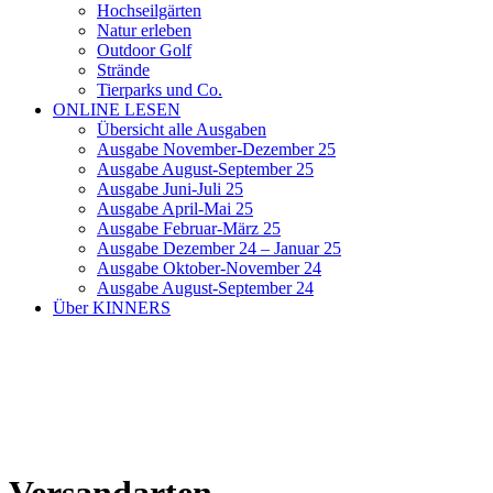
Hochseilgärten
Natur erleben
Outdoor Golf
Strände
Tierparks und Co.
ONLINE LESEN
Übersicht alle Ausgaben
Ausgabe November-Dezember 25
Ausgabe August-September 25
Ausgabe Juni-Juli 25
Ausgabe April-Mai 25
Ausgabe Februar-März 25
Ausgabe Dezember 24 – Januar 25
Ausgabe Oktober-November 24
Ausgabe August-September 24
Über KINNERS