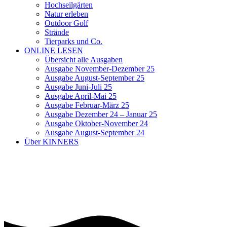
Hochseilgärten
Natur erleben
Outdoor Golf
Strände
Tierparks und Co.
ONLINE LESEN
Übersicht alle Ausgaben
Ausgabe November-Dezember 25
Ausgabe August-September 25
Ausgabe Juni-Juli 25
Ausgabe April-Mai 25
Ausgabe Februar-März 25
Ausgabe Dezember 24 – Januar 25
Ausgabe Oktober-November 24
Ausgabe August-September 24
Über KINNERS