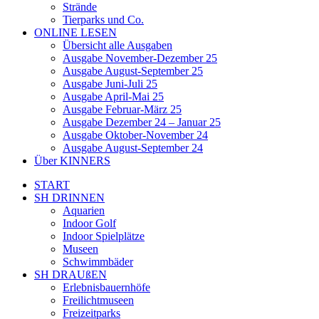
Strände
Tierparks und Co.
ONLINE LESEN
Übersicht alle Ausgaben
Ausgabe November-Dezember 25
Ausgabe August-September 25
Ausgabe Juni-Juli 25
Ausgabe April-Mai 25
Ausgabe Februar-März 25
Ausgabe Dezember 24 – Januar 25
Ausgabe Oktober-November 24
Ausgabe August-September 24
Über KINNERS
START
SH DRINNEN
Aquarien
Indoor Golf
Indoor Spielplätze
Museen
Schwimmbäder
SH DRAUßEN
Erlebnisbauernhöfe
Freilichtmuseen
Freizeitparks