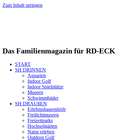
Zum Inhalt springen
Das Familienmagazin für RD-ECK
START
SH DRINNEN
Aquarien
Indoor Golf
Indoor Spielplätze
Museen
Schwimmbäder
SH DRAUßEN
Erlebnisbauernhöfe
Freilichtmuseen
Freizeitparks
Hochseilgärten
Natur erleben
Outdoor Golf