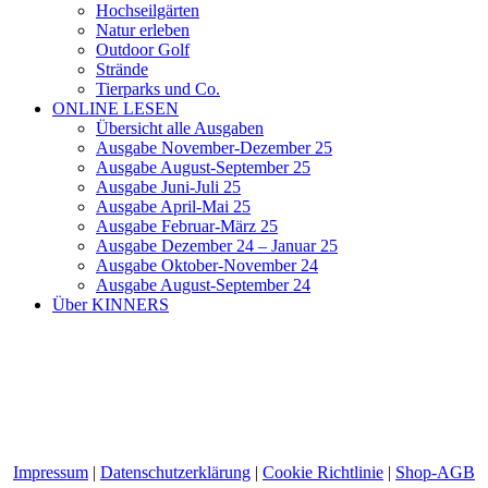
Hochseilgärten
Natur erleben
Outdoor Golf
Strände
Tierparks und Co.
ONLINE LESEN
Übersicht alle Ausgaben
Ausgabe November-Dezember 25
Ausgabe August-September 25
Ausgabe Juni-Juli 25
Ausgabe April-Mai 25
Ausgabe Februar-März 25
Ausgabe Dezember 24 – Januar 25
Ausgabe Oktober-November 24
Ausgabe August-September 24
Über KINNERS
Impressum
|
Datenschutzerklärung
|
Cookie Richtlinie
|
Shop-AGB