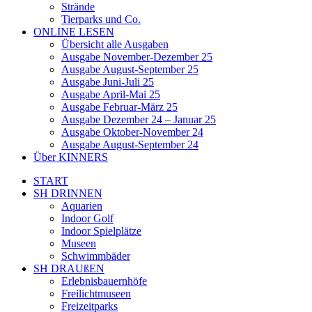
Strände
Tierparks und Co.
ONLINE LESEN
Übersicht alle Ausgaben
Ausgabe November-Dezember 25
Ausgabe August-September 25
Ausgabe Juni-Juli 25
Ausgabe April-Mai 25
Ausgabe Februar-März 25
Ausgabe Dezember 24 – Januar 25
Ausgabe Oktober-November 24
Ausgabe August-September 24
Über KINNERS
START
SH DRINNEN
Aquarien
Indoor Golf
Indoor Spielplätze
Museen
Schwimmbäder
SH DRAUßEN
Erlebnisbauernhöfe
Freilichtmuseen
Freizeitparks