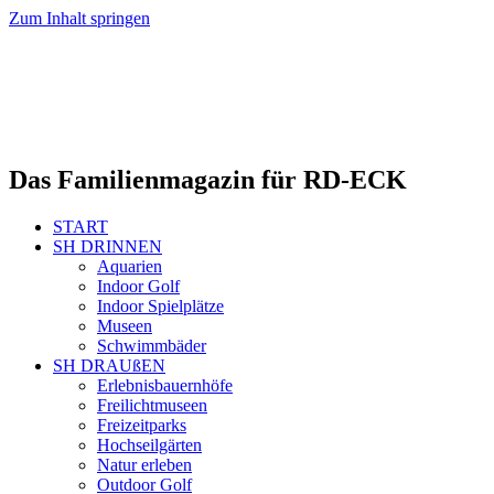
Zum Inhalt springen
Das Familienmagazin für RD-ECK
START
SH DRINNEN
Aquarien
Indoor Golf
Indoor Spielplätze
Museen
Schwimmbäder
SH DRAUßEN
Erlebnisbauernhöfe
Freilichtmuseen
Freizeitparks
Hochseilgärten
Natur erleben
Outdoor Golf